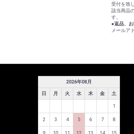
受付を致
該当商品
す。
●返品、
メールアド
2026
年
08
月
日
月
火
水
木
金
土
1
2
3
4
5
6
7
8
9
10
11
12
13
14
15