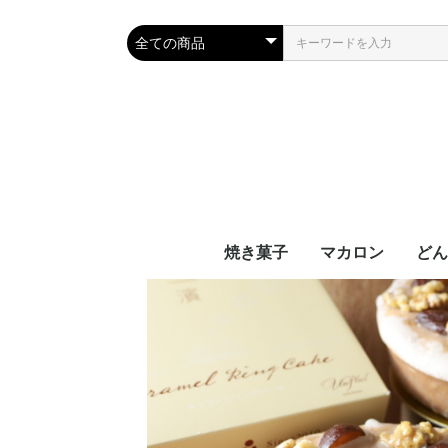
焼き菓子
マカロン
どん
パウンドケーキ
焼き菓子ギフト
クッキー
弘明寺セレクション