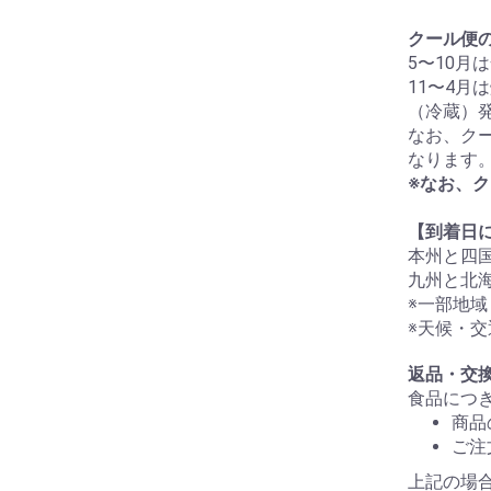
クール便
5〜10月
11〜4
（冷蔵）
なお、ク
なります
※なお、
【到着日
本州と四
九州と北
※一部地
※天候・
返品・交
食品につ
商品
ご注
上記の場