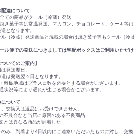
の配達について
は全ての商品がクール（冷蔵）発送
月は焼き菓子等は常温発送、マカロン、チョコレート、ケーキ等
発送となります。
ール（冷蔵）発送商品と混載の場合は焼き菓子等もクール（冷
。
クール便での発送につきましては宅配ボックスはご利用いただけ
についてのご案内】
国は発送翌日、
海道は発送翌々日となります。
域・離島地域はプラス日数を必要とする場合がございます。
交通状況等により遅れが生じる場合がございます。
換について
き、交換又は返品はお受けできません。
の不具合など当店に原因のある不良商品
文とは異なる商品が到着した
合のみ、到着より4日以内にご連絡いただいたものに対し、交換