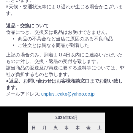
ございます。
※天候・交通状況等により遅れが生じる場合がございま
す。
返品・交換について
食品につき、交換又は返品はお受けできません。
商品の不具合など当店に原因のある不良商品
ご注文とは異なる商品が到着した
上記の場合のみ、到着より4日以内にご連絡いただいた
ものに対し、交換・返品の受付を致します。
該当商品の返送及び再送に要する送料等については、弊
社が負担するものと致します。
●返品、お問い合わせはお客様相談窓口までお願い致し
ます。
メールアドレス:
unplus_cake@yahoo.co.jp
2026
年
08
月
日
月
火
水
木
金
土