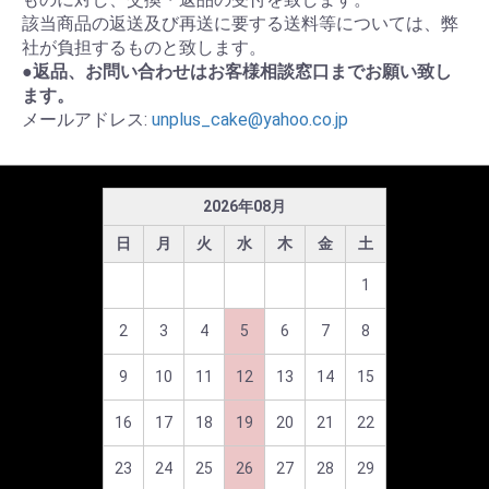
該当商品の返送及び再送に要する送料等については、弊
社が負担するものと致します。
●返品、お問い合わせはお客様相談窓口までお願い致し
ます。
メールアドレス:
unplus_cake@yahoo.co.jp
2026
年
08
月
日
月
火
水
木
金
土
1
2
3
4
5
6
7
8
9
10
11
12
13
14
15
16
17
18
19
20
21
22
23
24
25
26
27
28
29