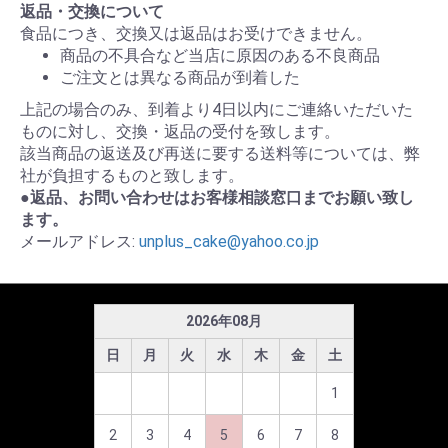
返品・交換について
食品につき、交換又は返品はお受けできません。
商品の不具合など当店に原因のある不良商品
ご注文とは異なる商品が到着した
上記の場合のみ、到着より4日以内にご連絡いただいた
ものに対し、交換・返品の受付を致します。
該当商品の返送及び再送に要する送料等については、弊
社が負担するものと致します。
●返品、お問い合わせはお客様相談窓口までお願い致し
ます。
メールアドレス:
unplus_cake@yahoo.co.jp
2026
年
08
月
日
月
火
水
木
金
土
1
2
3
4
5
6
7
8