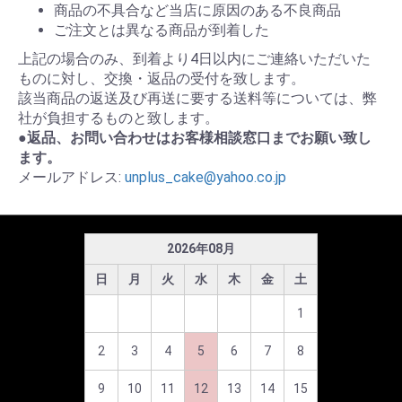
商品の不具合など当店に原因のある不良商品
ご注文とは異なる商品が到着した
上記の場合のみ、到着より4日以内にご連絡いただいた
ものに対し、交換・返品の受付を致します。
該当商品の返送及び再送に要する送料等については、弊
社が負担するものと致します。
●返品、お問い合わせはお客様相談窓口までお願い致し
ます。
メールアドレス:
unplus_cake@yahoo.co.jp
2026
年
08
月
日
月
火
水
木
金
土
1
2
3
4
5
6
7
8
9
10
11
12
13
14
15