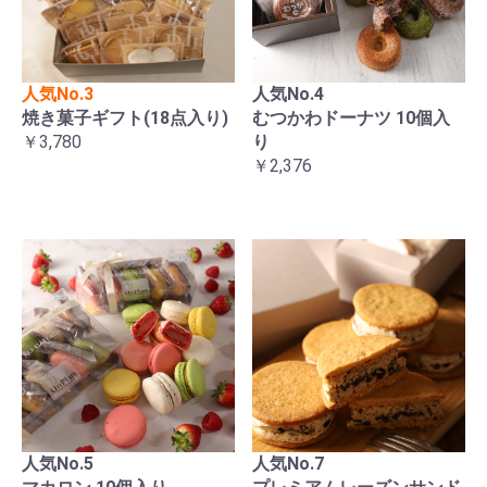
人気No.3
人気No.4
焼き菓子ギフト(18点入り)
むつかわドーナツ 10個入
￥3,780
り
￥2,376
人気No.5
人気No.7